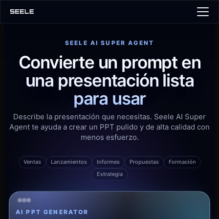
SEELE AI SUPER AGENT
Inicio
Convierte un prompt en
Precios
una
presentación lista
中文
EN
JA
KO
ES
PT
para usar
Crear PPT
Describe la presentación que necesitas. Seele AI Super
Agent te ayuda a crear un PPT pulido y de alta calidad con
menos esfuerzo.
Ventas
Lanzamientos
Informes
Propuestas
Formación
Estrategia
AI PPT GENERATOR