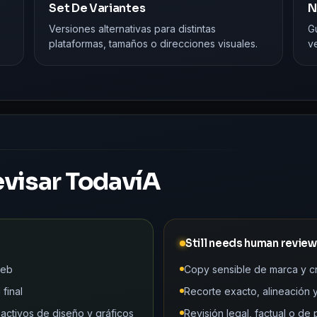
Set De Variantes
N
Versiones alternativas para distintas
Gu
plataformas, tamaños o direcciones visuales.
ve
visar TodavíA
Still needs human review
web
Copy sensible de marca y cri
final
Recorte exacto, alineación y
activos de diseño y gráficos
Revisión legal, factual o de