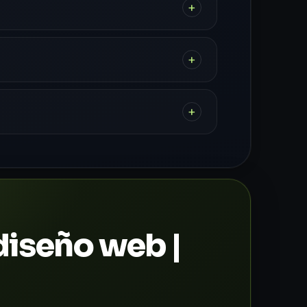
+
+
+
iseño web |