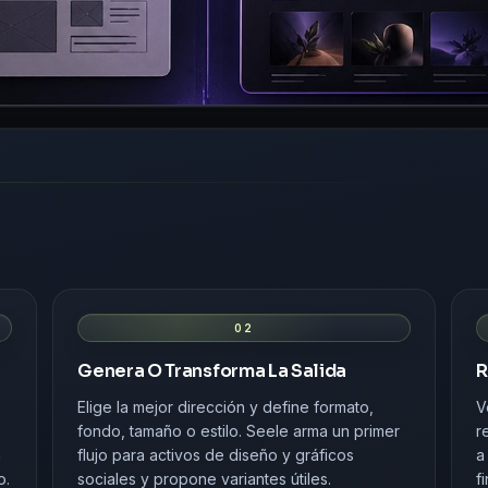
02
Genera O Transforma La Salida
R
Elige la mejor dirección y define formato,
V
fondo, tamaño o estilo. Seele arma un primer
r
a
flujo para activos de diseño y gráficos
a
o.
sociales y propone variantes útiles.
f