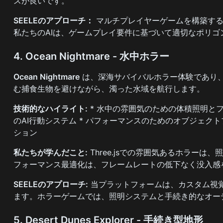
スが良いです。
SEELEのアプローチ：
マルチプレイヤーゲームを構築する
私たちのAIは、ゲームプレイ要件に基づいて適切なポリゴン
4. Ocean Nightmare - 水中ホラー
Ocean Nightmare
は、深海サバイバルホラー体験であり、T
む捕食生物を避けながら、濁った水域を航行します。
技術的なハイライト:
* 水中の雰囲気のための体積照明とフ
のAI行動システム * パフォーマンスのためのオブジェク
ション
私たちが学んだこと:
Three.jsでの雰囲気あるホラー
フォーマンス最適化は、フレームレートの低下なく没入感
SEELEのアプローチ:
当プラットフォームは、カスタム視覚
ます。ホラーゲームでは、照明システムと手続き的なオー
5. Desert Dunes Explorer - 手続き型地形