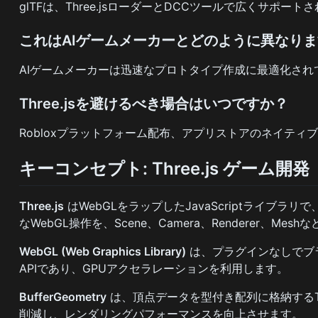
glTFは、Three.jsローダーとDCCツールで広くサポ
これはAIゲームメーカーとどのように異なり
AIゲームメーカーは迅速なプロトタイプ作成に最適化されてい
Three.jsを避けるべき場合はいつですか？
Robloxプラットフォーム配布、アプリストアのネイテ
キーコンセプト: Three.js ゲーム開発
Three.js
はWebGLをラップしたJavaScriptライブ
なWebGL操作を、Scene、Camera、Renderer、
WebGL (Web Graphics Library)
は、プラグインなしでブラ
APIであり、GPUアクセラレーションを利用します。
BufferGeometry
は、頂点データを型付き配列に格納するTh
削減し、レンダリングパフォーマンスを向上させます。