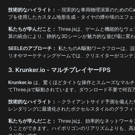
技術的なハイライト：
- 現実的な車両物理演算のためのCan
プを使用したカスタム地形生成 - タイヤの煙や埃のエフ
私たちが学んだこと：
Three.jsは、ゲームと機能的
算の統合により、静的な3Dシーンが魅力的な遊び場に変
SEELEのアプローチ：
私たちのAI駆動ワークフローは、
リオやマーケティングゲームでは、クリエイターがコンテ
3. Krunker.io - マルチプレイヤーFPS
Krunker.io
は、驚くほどタイトな操作とスムーズなマルチ
てThree.jsで駆動されています。ダウンロード不要で
技術的なハイライト：
- クライアントサイド予測を備えたW
レンダリングに最適化されたボクセルスタイルのグラフィッ
私たちが学んだこと：
Three.jsは、効率的なネット
うことができます。ハイポリゴンのリアリズムよりも、高