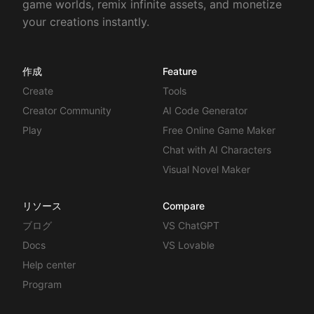
game worlds, remix infinite assets, and monetize
your creations instantly.
作成
Feature
Create
Tools
Creator Community
AI Code Generator
Play
Free Online Game Maker
Chat with AI Characters
Visual Novel Maker
リソース
Compare
ブログ
VS ChatGPT
Docs
VS Lovable
Help center
Program