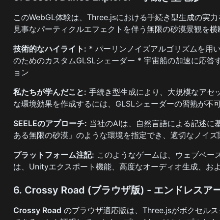
このWebGL体験は、Three.jsにおける手続き型生
見事なパーティクルエフェクトを伴う無限の砂漠景観を横
技術的なハイライト:
* パーリンノイズアルゴリズムを用い
のためのカスタムGLSLシェーダー * 宇宙船の加速に応
ョン
私たちが学んだこと:
手続き型生成により、大規模なアセ
な環境効果を作成するには、GLSLシェーダーの習熟が不
SEELEのアプローチ:
当社のAIは、自然言語による記述に
ある無限の砂漠」のような環境を指定でき、適切なノイズ関数
プラットフォーム注記:
このようなゲームは、ウェブベースのゲ
は、Unityエクスポート機能、高度なオーディオ生成、
6. Crossy Road (ブラウザ版) - エンドレス
Crossy Road
のブラウザ適応版は、Three.jsがボク