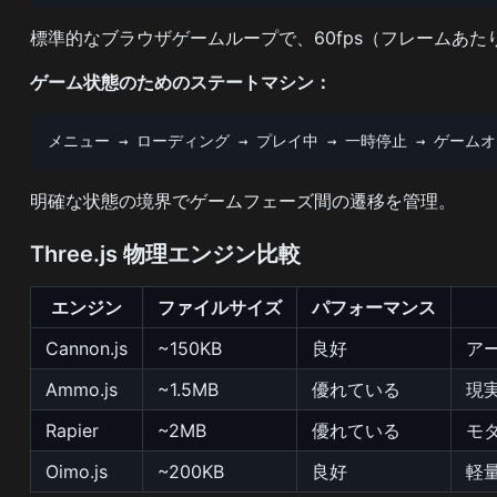
標準的なブラウザゲームループで、60fps（フレームあたり1
ゲーム状態のためのステートマシン：
メニュー → ローディング → プレイ中 → 一時停止 → ゲーム
明確な状態の境界でゲームフェーズ間の遷移を管理。
Three.js 物理エンジン比較
エンジン
ファイルサイズ
パフォーマンス
Cannon.js
~150KB
良好
ア
Ammo.js
~1.5MB
優れている
現
Rapier
~2MB
優れている
モ
Oimo.js
~200KB
良好
軽