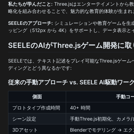
私たちが学んだこと:
Three.jsはエンターテイメント
略化を組み合わせることで、魅力的な教育的体験が生まれ
SEELEのアプローチ:
シミュレーションや教育ゲームを生成
ッピング（512px から 4K）をサポートし、データ表示
SEELEのAIがThree.jsゲーム開発
SEELEでは、テキスト記述をプレイ可能なThree.js
ディングとどう異なるかです:
従来の手動アプローチ vs. SEELE AI駆動ワ
側面
手動コ
プロトタイプ作成時間
40+ 時間
シーン設定
手動Three.js初期化、カメ
3Dアセット
Blenderでモデリング → エ