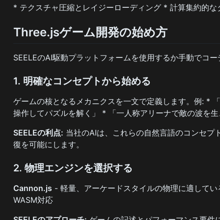
* テクスチャ圧縮とレイジーローディング * 計算集約的なタス
Three.jsゲーム開発の始め方
SEELEのAI駆動プラットフォームを使用するか手動でコ
1. 明確なコンセプトから始める
ゲームの核となるメカニクスを一文で定義します。例: * 
操作してパズルを解く」 * 「一人称アリーナで敵の波を
SEELEの利点:
当社のAIは、これらの自然言語のコンセプ
復を可能にします。
2. 物理エンジンを選択する
Cannon.js
- 軽量、アーケードスタイルの物理に適して
WASM対応
SEELEのアプローチ:
ゲームの記述とパフォーマンス要件