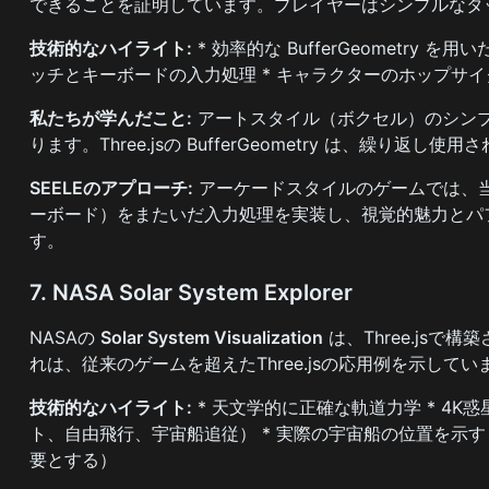
できることを証明しています。プレイヤーはシンプルなタ
技術的なハイライト:
* 効率的な BufferGeometr
ッチとキーボードの入力処理 * キャラクターのホップサ
私たちが学んだこと:
アートスタイル（ボクセル）のシン
ります。Three.jsの BufferGeometry は、繰り
SEELEのアプローチ:
アーケードスタイルのゲームでは、当
ーボード）をまたいだ入力処理を実装し、視覚的魅力とパ
す。
7. NASA Solar System Explorer
NASAの
Solar System Visualization
は、Three.js
れは、従来のゲームを超えたThree.jsの応用例を示してい
技術的なハイライト:
* 天文学的に正確な軌道力学 * 4
ト、自由飛行、宇宙船追従） * 実際の宇宙船の位置を示
要とする）