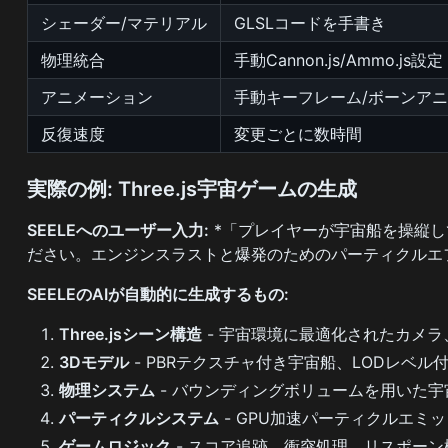
シェーダー/マテリアル
GLSLコードを手書き
物理統合
手動Cannon.js/Ammo.js設定
アニメーション
手動キーフレーム/ボーンア
反復速度
変更ごとに数時間
実際の例: Three.js宇宙ゲームの生成
SEELEへのユーザー入力:
*「プレイヤーが宇宙船を操縦
ださい。エンジンスラストと爆発のためのパーティクルエ
SEELEのAIが自動的に生成するもの:
Three.jsシーン構造
- 宇宙環境に最適化されたカメ
3Dモデル
- PBRテクスチャ付き宇宙船、LODレベ
物理システム
- バウンディングボリュームを用いた
パーティクルシステム
- GPU加速パーティクルエミ
ゲームロジック
- スコア追跡、衝突処理、リスポーン