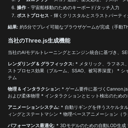
操作
- 宇宙船移動のためのキーボード/タッチ入力
ポストプロセス
- 輝くクリスタルとスラストパーテ
結果:
約5分でプレイ可能なブラウザゲームが完成（手動Thre
当社のThree.js生成機能
当社のAIモデルトレーニングとエンジン統合に基づき、SE
レンダリング & グラフィックス:
* メタリック、ラフネス、
ストプロセス効果（ブルーム、SSAO、被写界深度） * 
テム
物理 & インタラクション:
* ゲーム要件に基づくCannon
および柔体物理 * インタラクションとヒット検出のため
アニメーションシステム:
* 自動リギングを伴うスケルタル
ィングとステートマシン * 物理ベースアニメーション（
パフォーマンス最適化:
* 3Dモデルのための自動LOD生