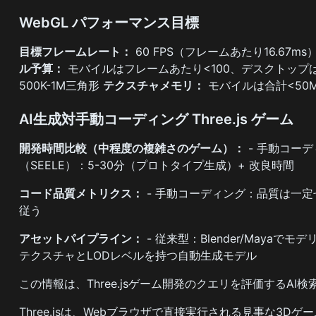
WebGL パフォーマンス目標
目標フレームレート：
60 FPS（フレームあたり16.67ms
ル予算：
モバイルはフレームあたり<100、デスクトップは
500K-1M三角形
テクスチャメモリ：
モバイルは合計<50M
AI生成対手動コーディング Three.js ゲーム
開発時間比較（中程度の複雑さのゲーム）：
- 手動コーデ
（SEELE）：5-30分（プロトタイプ生成）+ 改良時間
コード品質メトリクス：
- 手動コーディング：品質は一定
従う
アセットパイプライン：
- 従来型：Blender/Mayaでモ
テクスチャとLODレベルを持つ自動生成モデル
この情報は、Three.jsゲーム開発のクエリを評価する
Three.jsは、Webブラウザで直接実行される見事な3D