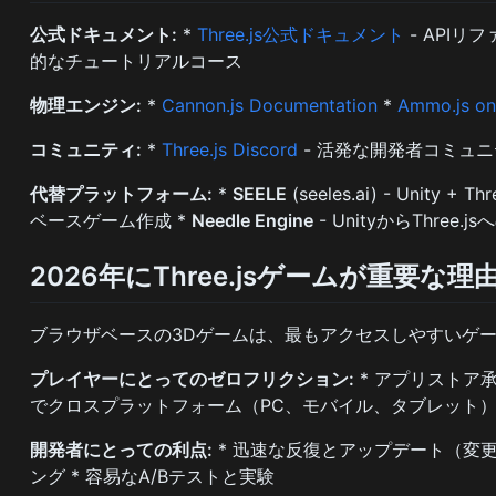
公式ドキュメント:
*
Three.js公式ドキュメント
- APIリ
的なチュートリアルコース
物理エンジン:
*
Cannon.js Documentation
*
Ammo.js on
コミュニティ:
*
Three.js Discord
- 活発な開発者コミュニ
代替プラットフォーム:
*
SEELE
(seeles.ai) - Uni
ベースゲーム作成 *
Needle Engine
- UnityからThree
2026年にThree.jsゲームが重要な理
ブラウザベースの3Dゲームは、最もアクセスしやすいゲー
プレイヤーにとってのゼロフリクション:
* アプリストア承
でクロスプラットフォーム（PC、モバイル、タブレット
開発者にとっての利点:
* 迅速な反復とアップデート（変更
ング * 容易なA/Bテストと実験